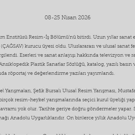
08-25 Nisan 2026
im Enstitüsü Resim-İş Bölümü’nü bitirdi. Uzun yıllar sanat e
(ÇAĞSAV) kurucu üyesi oldu. Uluslararası ve ulusal sanat fest
ergilendi. Eserleri ve sanat anlayışı hakkında televizyon ve 
 Ansiklopedik Plastik Sanatlar Sözlüğü, katalog, yazılı basın 
ıda röportaj ve değerlendirme yazıları yayımlandı.
l Yarışmaları, Şefik Bursalı Ulusal Resim Yarışması, Mustaf
 birçok resim-heykel yarışmalarında seçici kurul üyeliği yap
avramı yok olur. Tarihte geriye doğru göndermeler yapar. 
nağı Anadolu Uygarlıklarıdır. On binlerce yıllık Anadolu Uyg