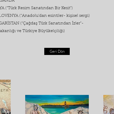
-UGANDA
YA (“Türk Resim Sanatından Bir Kesit”)
SLOVENYA (“Anadolu’dan esintiler- kişisel sergi)
LGARİSTAN (“Çağdaş Türk Sanatından İzler”-
Bakanlığı ve Türkiye Büyükelçiliği)
Geri Dön