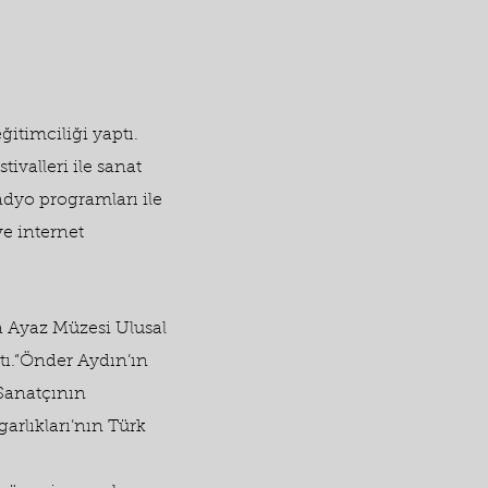
ğitimciliği yaptı.
ivalleri ile sanat
radyo programları ile
ve internet
a Ayaz Müzesi Ulusal
tı.“Önder Aydın’ın
Sanatçının
arlıkları’nın Türk