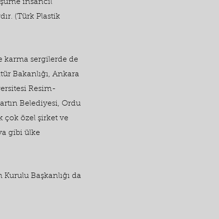
şüme insancıl
dır. (Türk Plastik
me karma sergilerde de
ltür Bakanlığı, Ankara
ersitesi Resim-
artın Belediyesi, Ordu
çok özel şirket ve
a gibi ülke
m Kurulu Başkanlığı da