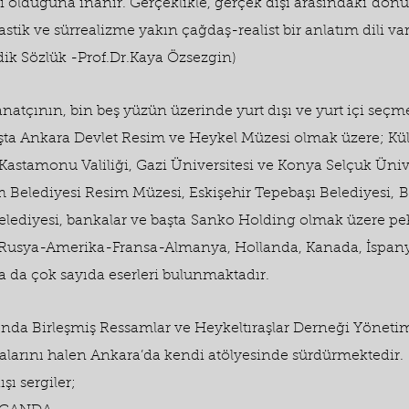
i olduğuna inanır. Gerçeklikle, gerçek dışı arasındaki
dönü
astik ve sürrealizme yakın çağdaş-realist bir anlatım dili var
dik Sözlük -
Prof.Dr.Kaya Özsezgin)
sanatçının, bin beş yüzün üzerinde yurt dışı ve yurt içi seç
Başta Ankara Devlet Resim ve Heykel Müzesi olmak üzere; Kü
Kastamonu Valiliği, Gazi Üniversitesi ve Konya Selçuk Üniv
 Belediyesi Resim Müzesi, Eskişehir Tepebaşı Belediyesi,
B
elediyesi, bankalar ve başta
Sanko Holding olmak üzere pek 
le Rusya-Amerika-Fransa-Almanya, Hollanda, Kanada, İspany
a da çok sayıda eserleri bulunmaktadır.
sında Birleşmiş Ressamlar ve Heykeltıraşlar Derneği Yöneti
alarını halen Ankara’da kendi atölyesinde sürdürmektedir.
şı sergiler;