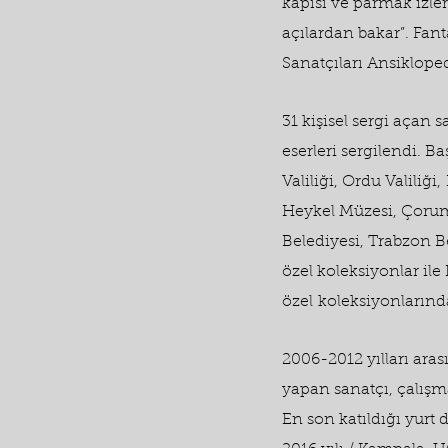
kapısı ve parmak izler
açılardan bakar”. Fant
Sanatçıları Ansiklope
31 kişisel sergi açan 
eserleri sergilendi. 
Valiliği, Ordu Valiliği,
Heykel Müzesi, Çorum
Belediyesi, Trabzon B
özel koleksiyonlar i
özel
koleksiyonlarınd
2006-2012 yılları ara
yapan sanatçı, çalışm
En son katıldığı yurt dı