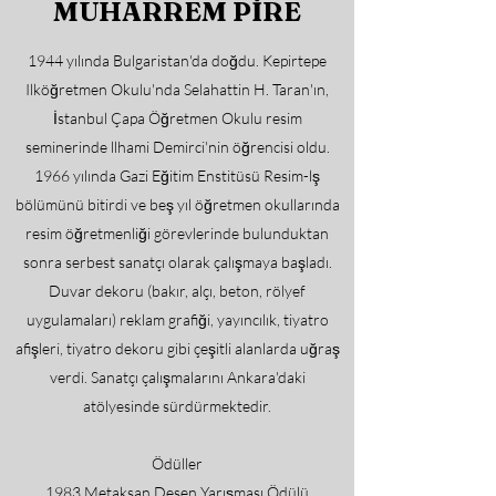
MUHARREM PİRE
1944 yılında Bulgaristan'da doğdu. Kepirtepe
Ilköğretmen Okulu'nda Selahattin H. Taran'ın,
İstanbul Çapa Öğretmen Okulu resim
seminerinde llhami Demirci'nin öğrencisi oldu.
1966 yılında Gazi Eğitim Enstitüsü Resim-lş
bölümünü bitirdi ve beş yıl öğretmen okullarında
resim öğretmenliği görevlerinde bulunduktan
sonra serbest sanatçı olarak çalışmaya başladı.
Duvar dekoru (bakır, alçı, beton, rölyef
uygulamaları) reklam grafiği, yayıncılık, tiyatro
afişleri, tiyatro dekoru gibi çeşitli alanlarda uğraş
verdi. Sanatçı çalışmalarını Ankara'daki
atölyesinde sürdürmektedir.
Ödüller
1983 Metaksan Desen Yarışması Ödülü