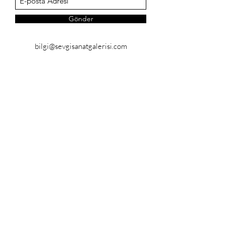
Gönder
bilgi@sevgisanatgalerisi.com
(0535) 636 03 39
©2018 by Sevgi Sanat Galerisi